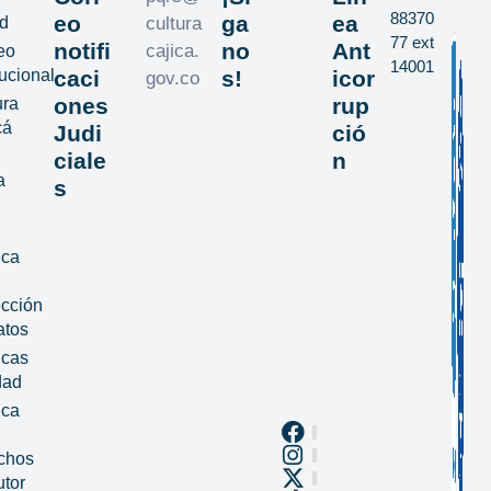
88370
eo
ga
ea
d
cultura
77 ext
notifi
no
Ant
cajica.
eo
14001
tucional
caci
s!
icor
gov.co
ones
rup
ura
cá
Judi
ció
ciale
n
a
s
ica
ección
atos
icas
dad
ica
chos
utor