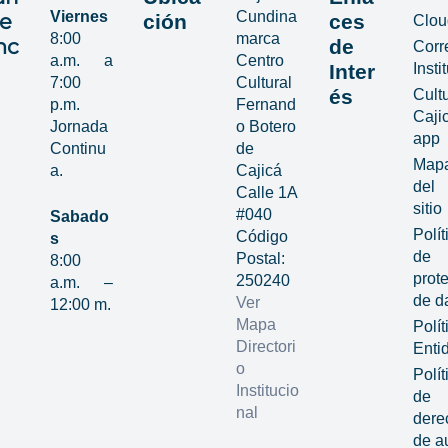
Viernes
Cundina
de
ción
ces
Clou
8:00
marca
nc
de
Corr
a.m. a
Centro
Inter
Insti
7:00
Cultural
és
Cult
p.m.
Fernand
Caji
Jornada
o Botero
app
Continu
de
Map
a.
Cajicá
del
Calle 1A
sitio
#040
Sabado
Polít
Código
s
de
Postal:
8:00
prot
250240
a.m. –
de d
Ver
12:00 m.
Mapa
Polít
Directori
Enti
o
Polít
Institucio
de
nal
dere
de a