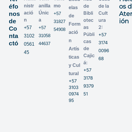
os 
éfo
de
de la
nistr
anilla
mo
elas
Bibli
Cult
Ate
nos
ació
Únic
+57
de
otec
ura
n
a
ión
de
31827
Form
as
2:
Co
+57
+57
54908
ació
Públi
+57
nta
31058
3102
n
cas
ctó
3174
44637
0561
de
Artís
0096
45
Cajic
ticas
68
á:
y Cul
+57
tural
3178
+57
9379
3103
0974
51
95