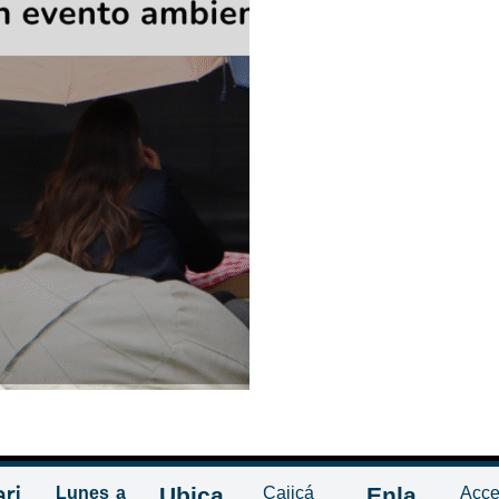
ri
Ubica
Enla
Lunes a
Cajicá
Acce