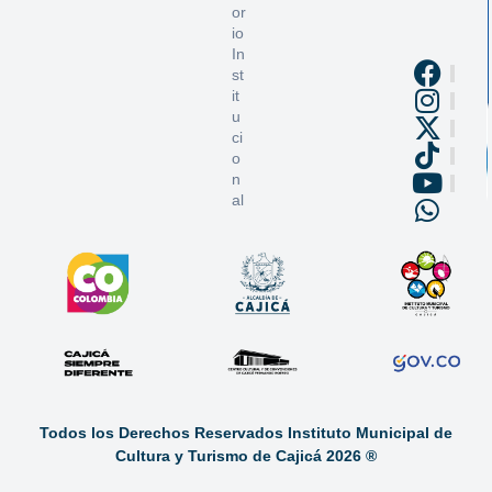
or
io
In
st
it
u
ci
o
n
al
Todos los Derechos Reservados
Instituto Municipal de
Cultura y Turismo de Cajicá
2026 ®