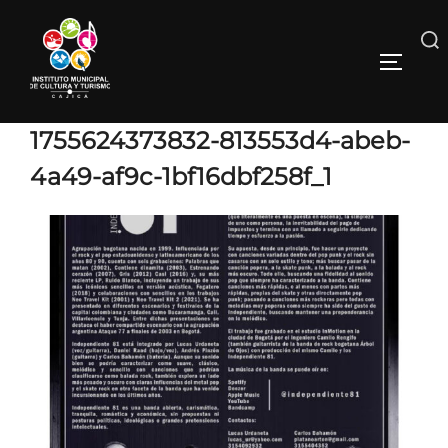
1755624373832-813553d4-abeb-
4a49-af9c-1bf16dbf258f_1