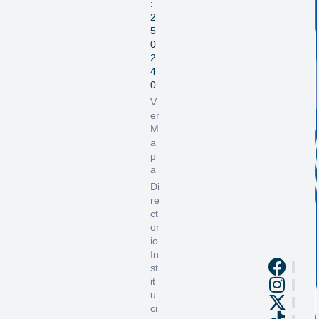
:
2
5
0
2
4
0
V
er
M
a
p
a
Di
re
ct
or
io
In
st
it
u
ci