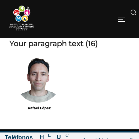
Your paragraph text (16)
L
C
H
Teléfonos
U