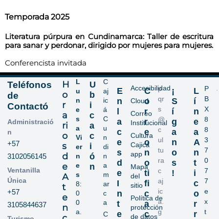
Temporada 2025
L
iteratura
púrpura en Cundinamarca: Taller de escritura
para sanar y perdonar, dirigido por mujeres para mujeres.
Conferencista invitada
L
C
H
Teléfonos
U
Accesibilidad
p
P
E
C
¡
L
u
aj
o
b
de
qr
B
n
ic
n
o
S
í
Cloud
r
i
Contactó
s
X
e
á
l
r
í
n
Correo
a
c
s
C
@
8
a
r
g
e
Administració
Institucional
ri
a
a
u
c
8
c
e
a
a
n
o
c
Cultura
Vi
n
ul
3
e
o
n
A
+57
s
Cajicá
i
er
di
tu
7
s
n
o
n
app
d
ó
3102056145
n
n
ra
0
d
o
s
t
e
e
a
n
Mapa
Ventanilla
c
7
e
ti
!
i
s
m
A
del
Única
aj
7
I
fi
c
8:
ar
sitio
t
ic
e
+57
n
c
o
0
c
e
Política de
a.
x
0
a
t
a
r
3105844637
n
protección
a.
g
t
e
c
r
C
c
de datos
Turismo