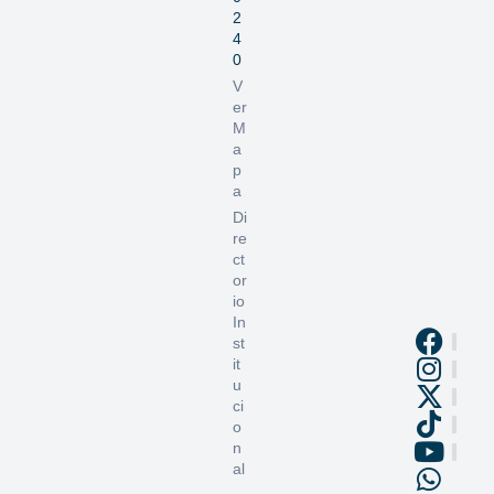
2
4
0
V
er
M
a
p
a
Di
re
ct
or
io
In
st
it
u
ci
o
n
al