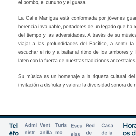
el bombo, el cununo y el guasa.
La Calle Manigua está conformada por jóvenes gua
herencia
invaluable, portadores de un legado que ha r
del tiempo y las
adversidades. A través de su música
viajar a las profundidades del
Pacífico, a sentir la
escuchar el río y a bailar al ritmo de los
tambores y 
laten con la fuerza de nuestras tradiciones ancestrales
Su música es un homenaje a la riqueza cultural del
invitación a
disfrutar y valorar la diversidad sonora de 
Hora
Tel
Red
Casa
Admi
Vent
Turis
Escu
os 
éfo
de
de la
nistr
anilla
mo
elas