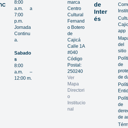
8:00
marca
nc
de
Corr
a.m. a
Centro
Inter
Insti
7:00
Cultural
és
Cult
p.m.
Fernand
Caji
Jornada
o Botero
app
Continu
de
Map
a.
Cajicá
del
Calle 1A
sitio
#040
Sabado
Polít
Código
s
de
Postal:
8:00
prot
250240
a.m. –
de d
Ver
12:00 m.
Mapa
Polít
Directori
Enti
o
Polít
Institucio
de
nal
dere
de a
Térm