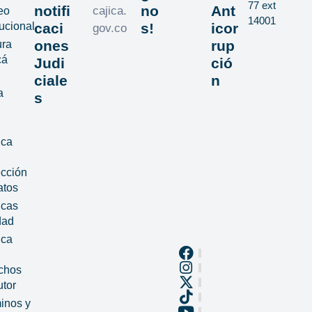
77 ext
notifi
no
Ant
cajica.
eo
14001
tucional
caci
s!
icor
gov.co
ones
rup
ura
cá
Judi
ció
ciale
n
a
s
ica
ección
atos
icas
dad
ica
chos
utor
inos y