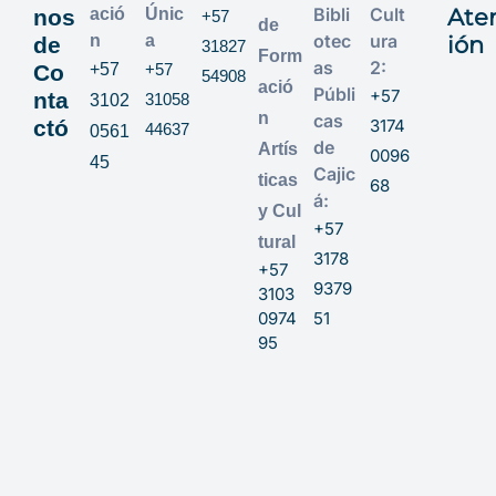
Bibli
Cult
Ate
nos
ació
Únic
+57
de
otec
ura
n
a
ión
de
31827
Form
as
2:
Co
+57
+57
54908
ació
Públi
+57
nta
31058
3102
n
cas
ctó
3174
44637
0561
de
Artís
0096
45
Cajic
ticas
68
á:
y Cul
+57
tural
3178
+57
9379
3103
0974
51
95