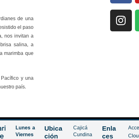
rdianes de una
esistido el paso
, nos invitan a
 brisa salina, a
la marimba que
.
 Pacífico y una
nuestro país.
ri
Ubica
Enla
Lunes a
Cajicá
Acce
Viernes
Cundina
de
ción
ces
Clou