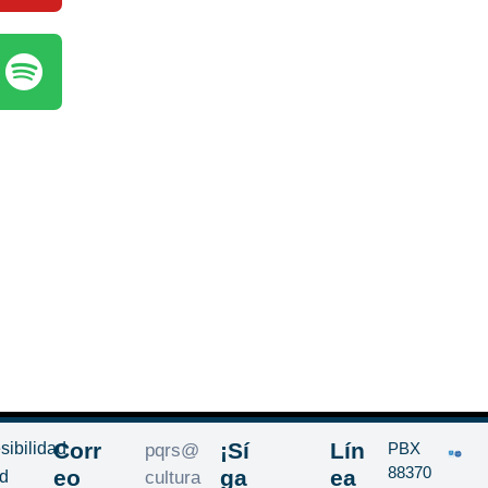
Corr
¡Sí
Lín
sibilidad
PBX
pqrs@
88370
eo
ga
ea
d
cultura