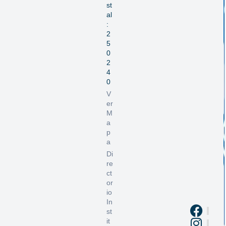
st
al
:
2
5
0
2
4
0
V
er
M
a
p
a
Di
re
ct
or
io
In
st
it