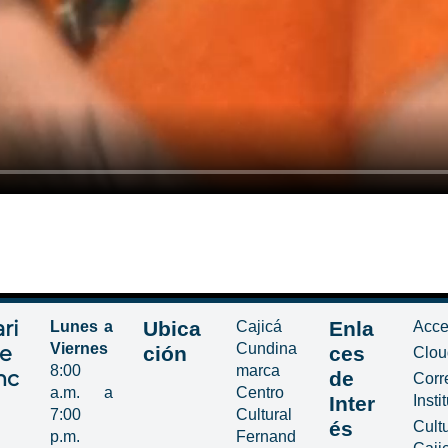
ri
Ubica
Enla
Lunes a
Cajicá
Acce
Viernes
Cundina
de
ción
ces
Clou
8:00
marca
nc
de
Corr
a.m. a
Centro
Inter
Insti
7:00
Cultural
és
Cult
p.m.
Fernand