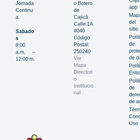
Caji
Jornada
o Botero
app
Continu
de
Map
a.
Cajicá
del
Calle 1A
sitio
#040
Sabado
Polít
Código
s
de
Postal:
8:00
prot
250240
a.m. –
de d
Ver
12:00 m.
Mapa
Polít
Directori
Enti
o
Polít
Institucio
de
nal
dere
de a
Térm
Cond
Uso