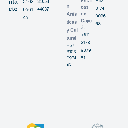
+57
nta
31058
3102
n
cas
ctó
3174
44637
0561
de
Artís
0096
45
Cajic
ticas
68
á:
y Cul
+57
tural
3178
+57
9379
3103
0974
51
95