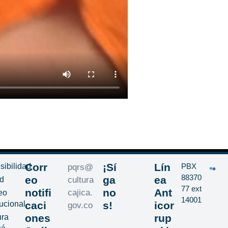
Corr
¡Sí
Lín
sibilidad
PBX
pqrs@
88370
eo
ga
ea
d
cultura
77 ext
notifi
no
Ant
cajica.
eo
14001
tucional
caci
s!
icor
gov.co
ones
rup
ura