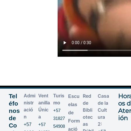
Hora
Tel
Red
Casa
Admi
Vent
Turis
Escu
os 
éfo
de
de la
nistr
anilla
mo
elas
Bibli
Cult
Ate
nos
ació
Únic
+57
de
otec
ura
n
a
ión
de
31827
Form
as
2:
Co
+57
+57
54908
ació
Públi